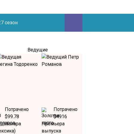
27 сезон
Ведущие
Потрачено
Потрачено
$99.78
$4916
адалахара
Премьера
ексика)
выпуска