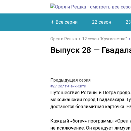
☀ Все серии
22 сезон
23
Орел и Решка
12 сезон "Кругосветка"
Выпуск 28 — Гвадала
Предыдущая серия
#27 Солт-Лейк-Сити
Путешествия Регины и Петра продол
мексиканский город Гвадалахара. Т
достанется безлимитная карточка. Н
Каждый «богач» программы «Орел и
не исключение. Он арендует лимузин