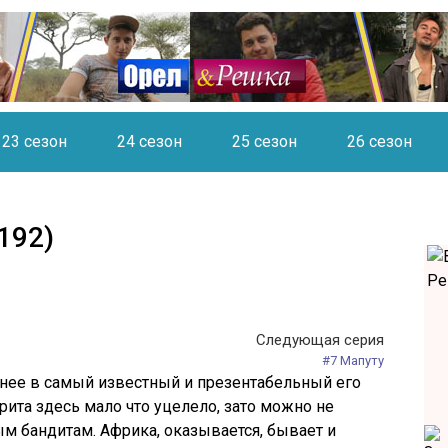
23 сезон
24 сезон
25 сезон
26 сезон
192)
Следующая серия
#7 Мапуту
чнее в самый известный и презентабельный его
рита здесь мало что уцелело, зато можно не
ым бандитам. Африка, оказывается, бывает и