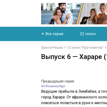
☀ Все серии
22 сезон
Орел и Решка
12 сезон "Кругосветка"
Выпуск 6 — Хараре (
Предыдущая серия
#5 Йоханнесбург
Ведущие прибыли в Зимбабве, а то
город Хараре. От африканского коло
опасаться попасться в руки к местн