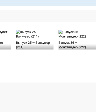
кет
Выпуск 25 — Ванкувер
Выпуск 36 —
(211)
Монтевидео (222)