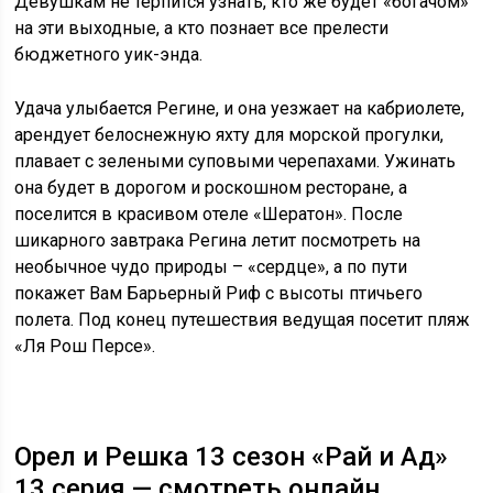
Девушкам не терпится узнать, кто же будет «богачом»
на эти выходные, а кто познает все прелести
бюджетного уик-энда.
Удача улыбается Регине, и она уезжает на кабриолете,
арендует белоснежную яхту для морской прогулки,
плавает с зелеными суповыми черепахами. Ужинать
она будет в дорогом и роскошном ресторане, а
поселится в красивом отеле «Шератон». После
шикарного завтрака Регина летит посмотреть на
необычное чудо природы – «сердце», а по пути
покажет Вам Барьерный Риф с высоты птичьего
полета. Под конец путешествия ведущая посетит пляж
«Ля Рош Персе».
Орел и Решка 13 сезон «Рай и Ад»
13 серия — смотреть онлайн