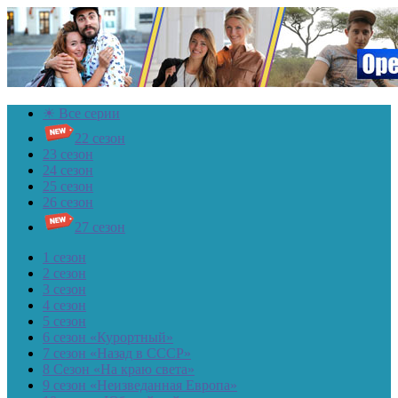
☀ Все серии
22 сезон
23 сезон
24 сезон
25 сезон
26 сезон
27 сезон
1 сезон
2 сезон
3 сезон
4 сезон
5 сезон
6 сезон «Курортный»
7 сезон «Назад в СССР»
8 Сезон «На краю света»
9 сезон «Неизведанная Европа»