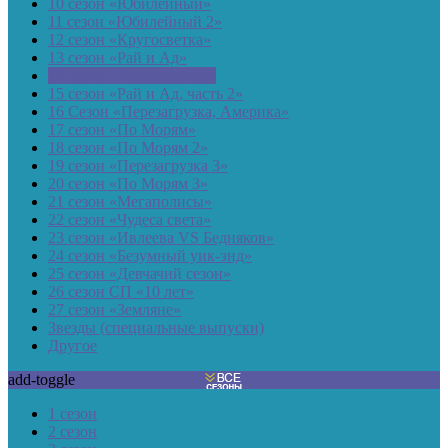
10 сезон «Юбилейный»
11 сезон «Юбилейный 2»
12 сезон «Кругосветка»
13 сезон «Рай и Ад»
14 сезон «Перезагрузка»
15 сезон «Рай и Ад, часть 2»
16 Сезон «Перезагрузка, Америка»
17 сезон «По Морям»
18 сезон «По Морям 2»
19 сезон «Перезагрузка 3»
20 сезон «По Морям 3»
21 сезон «Мегаполисы»
22 сезон «Чудеса света»
23 сезон «Ивлеева VS Бедняков»
24 сезон «Безумный уик-энд»
25 сезон «Девчачий сезон»
26 сезон СП «10 лет»
27 сезон «Земляне»
Звезды (специальные выпуски)
Другое
add-toggle
1 сезон
2 сезон