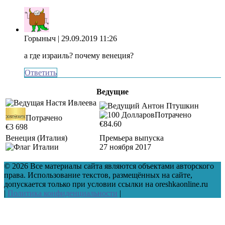
Горыныч
| 29.09.2019 11:26
а где израиль? почему венеция?
Ответить
Ведущие
Потрачено
Потрачено
€84.60
€3 698
Венеция (Италия)
Премьера выпуска
27 ноября 2017
© 2026 Все материалы сайта являются объектами авторского
права. Использование текстов, размещённых на сайте,
допускается только при условии ссылки на oreshkaonline.ru
|
Политика конфиденциальности
|