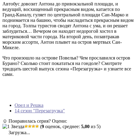
Автобус довозит Антона до привокзальной площади, и
ведущий, восхищенный прекрасным видом, катается по
Гранд-Каналу, гуляет по центральной площади Сан-Марко и
поднимается на башню, чтобы насладиться прекрасным видом
на город. Толпы туристов сводят Антона с ума, и он решает
заблудиться… Вечером он находит недорогой хостел в
материковой части города. На второй день, позавтракав
морским ассорти, Антон плывет на остров мертвых Сан-
Микеле.
Что произошло на острове Повелья? Чем прославился остров
Бурано? Сколько стоит покататься на гондоле? Смотрите
тридцать шестой выпуск сезона «Перезагрузка» и узнаете все
сами.
Орел и Решка
14 сезон "Перезагрузка"
☺ Понравилась серия? Оцени:
(
9
оценок, среднее:
5,00
из 5)
Загрузка...