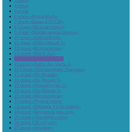
3 сезон
4 сезон
5 сезон
6 сезон «Курортный»
7 сезон «Назад в СССР»
8 Сезон «На краю света»
9 сезон «Неизведанная Европа»
10 сезон «Юбилейный»
11 сезон «Юбилейный 2»
12 сезон «Кругосветка»
13 сезон «Рай и Ад»
14 сезон «Перезагрузка»
15 сезон «Рай и Ад, часть 2»
16 Сезон «Перезагрузка, Америка»
17 сезон «По Морям»
18 сезон «По Морям 2»
19 сезон «Перезагрузка 3»
20 сезон «По Морям 3»
21 сезон «Мегаполисы»
22 сезон «Чудеса света»
23 сезон «Ивлеева VS Бедняков»
24 сезон «Безумный уик-энд»
25 сезон «Девчачий сезон»
26 сезон СП «10 лет»
27 сезон «Земляне»