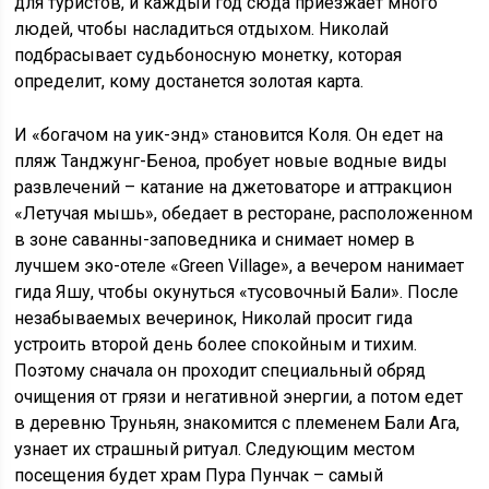
для туристов, и каждый год сюда приезжает много
людей, чтобы насладиться отдыхом. Николай
подбрасывает судьбоносную монетку, которая
определит, кому достанется золотая карта.
И «богачом на уик-энд» становится Коля. Он едет на
пляж Танджунг-Беноа, пробует новые водные виды
развлечений – катание на джетоваторе и аттракцион
«Летучая мышь», обедает в ресторане, расположенном
в зоне саванны-заповедника и снимает номер в
лучшем эко-отеле «Green Village», а вечером нанимает
гида Яшу, чтобы окунуться «тусовочный Бали». После
незабываемых вечеринок, Николай просит гида
устроить второй день более спокойным и тихим.
Поэтому сначала он проходит специальный обряд
очищения от грязи и негативной энергии, а потом едет
в деревню Труньян, знакомится с племенем Бали Ага,
узнает их страшный ритуал. Следующим местом
посещения будет храм Пура Пунчак – самый