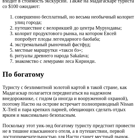
входит в стоимость экскурсии. Также на Мадагаскаре туриста
со $100 ожидают:
совершенно бесплатный, но весьма необычный колорит
улиц города;
путешествие с велорикшей до центра Мурундавы;
колорит продуктового рынка, на котором Евсей
попробует плоды легендарного баобаба;
экстремальный рыночный фастфуд;
местные маршрутки «такси бэ»;
ритуалы древнего народа Sakalava;
знакомство с лемурами леса Киринди.
По богатому
Туристу с безлимитной золотой картой в такой стране, как
Мадагаскар полагается передвигаться на надежном
внедорожнике, с гидом (а иногда и вооруженной охраной),
поэтому Настю на острове встречает полноприводный Nissan
X-Treil и пара крепких парней, обещающих сделать отдых
ярким и максимально безопасным.
Поскольку этот уик-энд богатому туристу предстоит провести
не в тишине изысканного отеля, а в путешествии, первой
достопримечательностью для Насти станет местный рынок,