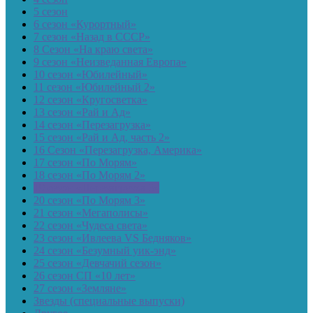
5 сезон
6 сезон «Курортный»
7 сезон «Назад в СССР»
8 Сезон «На краю света»
9 сезон «Неизведанная Европа»
10 сезон «Юбилейный»
11 сезон «Юбилейный 2»
12 сезон «Кругосветка»
13 сезон «Рай и Ад»
14 сезон «Перезагрузка»
15 сезон «Рай и Ад, часть 2»
16 Сезон «Перезагрузка, Америка»
17 сезон «По Морям»
18 сезон «По Морям 2»
19 сезон «Перезагрузка 3»
20 сезон «По Морям 3»
21 сезон «Мегаполисы»
22 сезон «Чудеса света»
23 сезон «Ивлеева VS Бедняков»
24 сезон «Безумный уик-энд»
25 сезон «Девчачий сезон»
26 сезон СП «10 лет»
27 сезон «Земляне»
Звезды (специальные выпуски)