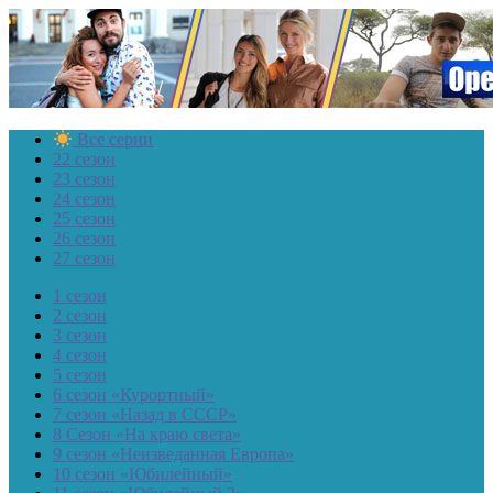
Все серии
22 сезон
23 сезон
24 сезон
25 сезон
26 сезон
27 сезон
1 сезон
2 сезон
3 сезон
4 сезон
5 сезон
6 сезон «Курортный»
7 сезон «Назад в СССР»
8 Сезон «На краю света»
9 сезон «Неизведанная Европа»
10 сезон «Юбилейный»