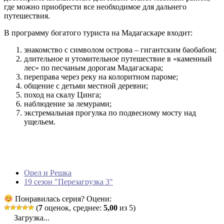
где можно приобрести все необходимое для дальнего
путешествия.
В программу богатого туриста на Мадагаскаре входит:
знакомство с символом острова – гигантским баобабом;
длительное и утомительное путешествие в «каменный
лес» по песчаным дорогам Мадагаскара;
переправа через реку на колоритном пароме;
общение с детьми местной деревни;
поход на скалу Цинга;
наблюдение за лемурами;
экстремальная прогулка по подвесному мосту над
ущельем.
Орел и Решка
19 сезон "Перезагрузка 3"
Понравилась серия? Оцени:
(
7
оценок, среднее:
5,00
из 5)
Загрузка...