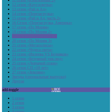
11 сезон «Юбилейный 2»
12 сезон «Кругосветка»
13 сезон «Рай и Ад»
14 сезон «Перезагрузка»
15 сезон «Рай и Ад, часть 2»
16 Сезон «Перезагрузка, Америка»
17 сезон «По Морям»
18 сезон «По Морям 2»
19 сезон «Перезагрузка 3»
20 сезон «По Морям 3»
21 сезон «Мегаполисы»
22 сезон «Чудеса света»
23 сезон «Ивлеева VS Бедняков»
24 сезон «Безумный уик-энд»
25 сезон «Девчачий сезон»
26 сезон СП «10 лет»
27 сезон «Земляне»
Звезды (специальные выпуски)
Другое
add-toggle
1 сезон
2 сезон
3 сезон
4 сезон