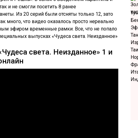
так и не смогли посетить 8 ранее
Ту
неты. Из 20 серий были отсняты только 12, зато
Бе
ак много, что видео оказалось просто нереально
Эф
ным эфиром временные рамки. Все, что не попало
Та
пециальных выпусках «Чудеса света. Неизданное»
Из
Та
«Чудеса света. Неизданное» 1 и
Но
онлайн
Фр
Ит
Ин