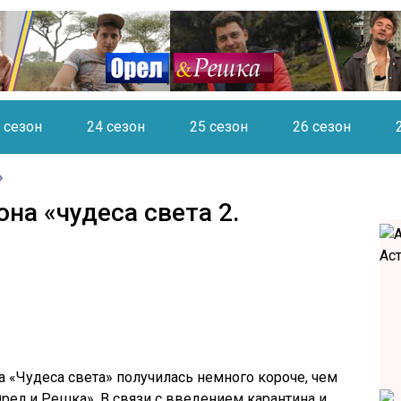
 сезон
24 сезон
25 сезон
26 сезон
на «чудеса света 2.
а «Чудеса света» получилась немного короче, чем
ел и Решка». В связи с введением карантина и