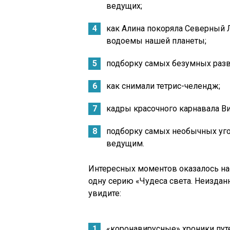
ведущих;
как Алина покоряла Северный Л
водоемы нашей планеты;
подборку самых безумных разв
как снимали тетрис-челендж;
кадры красочного карнавала В
подборку самых необычных уго
ведущим.
Интересных моментов оказалось нас
одну серию «Чудеса света. Неиздан
увидите:
«коронавирусные» хроники пут