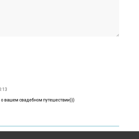
0:13
к о вашем свадебном путешествии)))