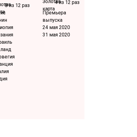
4 из 12 раз
8 из 12 раз
нис
Премьера
нин
выпуска
иопия
24 мая 2020
нзания
31 мая 2020
раиль
иланд
рвегия
анция
алия
дия