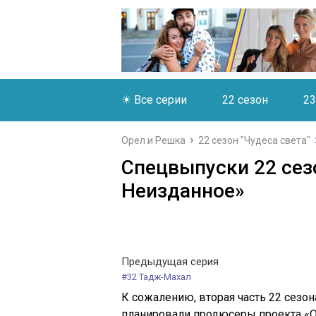
☀ Все серии
22 сезон
23
Орел и Решка
22 сезон "Чудеса света"
Спецвыпуски 22 сезо
Неизданное»
Предыдущая серия
#32 Тадж-Махал
К сожалению, вторая часть 22 сезон
планировали продюсеры проекта «Ор