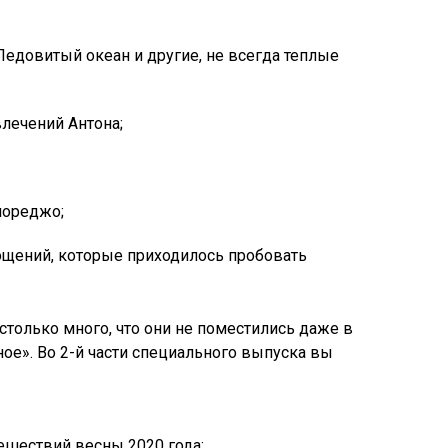
едовитый океан и другие, не всегда теплые
лечений Антона;
иореджо;
щений, которые приходилось пробовать
только много, что они не поместились даже в
ное». Во 2-й части специального выпуска вы
ешествий весны 2020 года;