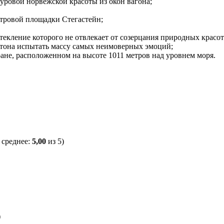
суровой норвежской красоты из окон вагона;
отровой площадки Стегастейн;
екление которого не отвлекает от созерцания природных красот
нтона испытать массу самых неимоверных эмоций;
ане, расположенном на высоте 1011 метров над уровнем моря.
 среднее:
5,00
из 5)