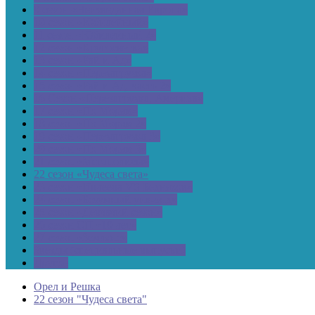
9 сезон «Неизведанная Европа»
10 сезон «Юбилейный»
11 сезон «Юбилейный 2»
12 сезон «Кругосветка»
13 сезон «Рай и Ад»
14 сезон «Перезагрузка»
15 сезон «Рай и Ад, часть 2»
16 Сезон «Перезагрузка, Америка»
17 сезон «По Морям»
18 сезон «По Морям 2»
19 сезон «Перезагрузка 3»
20 сезон «По Морям 3»
21 сезон «Мегаполисы»
22 сезон «Чудеса света»
23 сезон «Ивлеева VS Бедняков»
24 сезон «Безумный уик-энд»
25 сезон «Девчачий сезон»
26 сезон СП «10 лет»
27 сезон «Земляне»
Звезды (специальные выпуски)
Другое
Орел и Решка
22 сезон "Чудеса света"