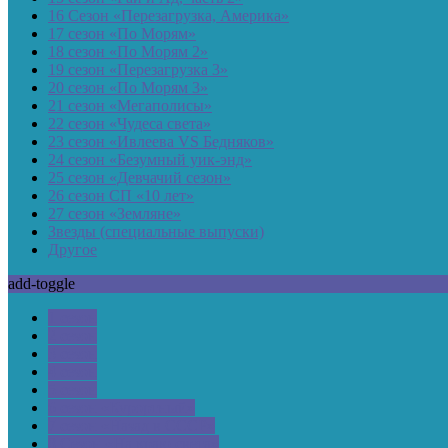
16 Сезон «Перезагрузка, Америка»
17 сезон «По Морям»
18 сезон «По Морям 2»
19 сезон «Перезагрузка 3»
20 сезон «По Морям 3»
21 сезон «Мегаполисы»
22 сезон «Чудеса света»
23 сезон «Ивлеева VS Бедняков»
24 сезон «Безумный уик-энд»
25 сезон «Девчачий сезон»
26 сезон СП «10 лет»
27 сезон «Земляне»
Звезды (специальные выпуски)
Другое
add-toggle
1 сезон
2 сезон
3 сезон
4 сезон
5 сезон
6 сезон «Курортный»
7 сезон «Назад в СССР»
8 Сезон «На краю света»