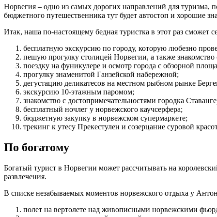
Норвегия – одно из самых дорогих направлений для туризма, п
бюджетного путешественника тут будет автостоп и хорошие зна
Итак, наша по-настоящему бедная туристка в этот раз сможет с
бесплатную экскурсию по городу, которую любезно прове
пешую прогулку столицей Норвегии, а также знакомство 
поездку на фуникулере и осмотр города с обзорной площ
прогулку знаменитой Ганзейской набережной;
дегустацию деликатесов на местном рыбном рынке Берге
экскурсию 10-этажным паромом;
знакомство с достопримечательностями городка Ставанге
бесплатный ночлег у норвежского каучсерфера;
бюджетную закупку в норвежском супермаркете;
трекинг к утесу Прекестулен и созерцание суровой крас
По богатому
Богатый турист в Норвегии может рассчитывать на королевски
развлечения.
В списке незабываемых моментов норвежского отдыха у Антон
полет на вертолете над живописными норвежскими фьор