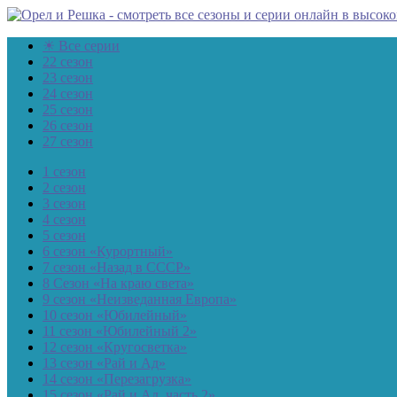
☀ Все серии
22 сезон
23 сезон
24 сезон
25 сезон
26 сезон
27 сезон
1 сезон
2 сезон
3 сезон
4 сезон
5 сезон
6 сезон «Курортный»
7 сезон «Назад в СССР»
8 Сезон «На краю света»
9 сезон «Неизведанная Европа»
10 сезон «Юбилейный»
11 сезон «Юбилейный 2»
12 сезон «Кругосветка»
13 сезон «Рай и Ад»
14 сезон «Перезагрузка»
15 сезон «Рай и Ад, часть 2»