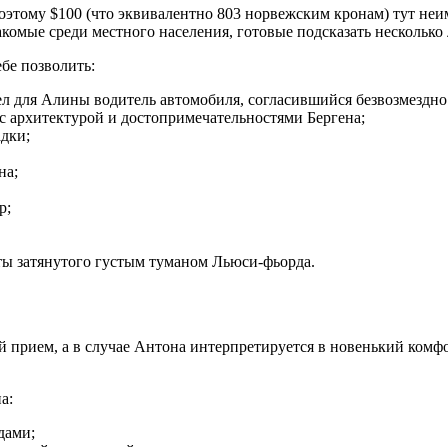
оэтому $100 (что эквивалентно 803 норвежским кронам) тут неи
комые среди местного населения, готовые подсказать несколько
ебе позволить:
л для Алины водитель автомобиля, согласившийся безвозмездно п
с архитектурой и достопримечательностями Бергена;
адки;
на;
р;
оты затянутого густым туманом Льюси-фьорда.
й прием, а в случае Антона интерпретируется в новенький ком
а:
дами;