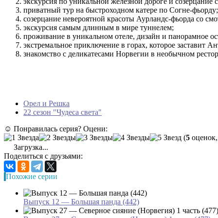
экскурсия по уникальной железной дороге и созерцание 
приватный тур на быстроходном катере по Согне-фьорду;
созерцание невероятной красоты Аурландс-фьорда со см
экскурсия самым длинным в мире туннелем;
проживание в уникальном отеле, дизайн и панорамное ост
экстремальное приключение в горах, которое заставит А
знакомство с деликатесами Норвегии в необычном рестор
Орел и Решка
22 сезон "Чудеса света"
☺ Понравилась серия? Оцени:
(
5
оценок,
Загрузка...
Поделиться с друзьями:
Похожие серии
Выпуск 12 — Большая панда (442)