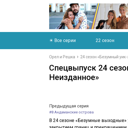
☀ Все серии
22 сезон
Орел и Решка
24 сезон «Безумный уик-
Спецвыпуск 24 сезо
Неизданное»
Предыдущая серия
#8 Андаманские острова
В 24 сезоне «Безумные выходные» ус
закрытием границ и прекращением 