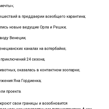
мечты»;
ешествий в преддверии всеобщего карантина;
улись новые ведущие Орла и Решки;
воду Венеции;
енецианских каналах на вотербайке;
 приключений 24 сезона;
ивотных, оказалась в контактном зоопарке;
жения Яна Гордиенка;
ли проекта.
ткроют свои границы и возобновится