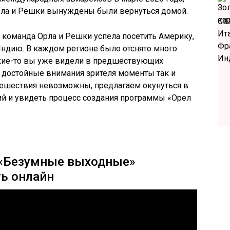
Орла и Решки вынуждены были вернуться домой.
СШ
Ит
а команда Орла и Решки успела посетить Америку,
Фр
ндию. В каждом регионе было отснято много
Ин
кие-то вы уже видели в предшествующих
и достойные внимания зрителя моменты так и
тешествия невозможны, предлагаем окунуться в
й и увидеть процесс создания программы «Орел
н «Безумные выходные»
ь онлайн