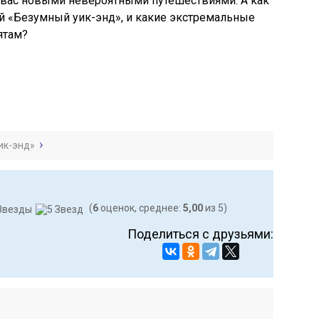
 вас новыми невероятными путешествиями. А как
й «Безумный уик-энд», и какие экстремальные
ятам?
ик-энд»
(
6
оценок, среднее:
5,00
из 5)
Поделиться с друзьями: