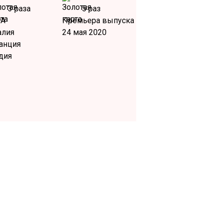
3 раза
5 раз
А
Премьера выпуска
алия
24 мая 2020
анция
дия