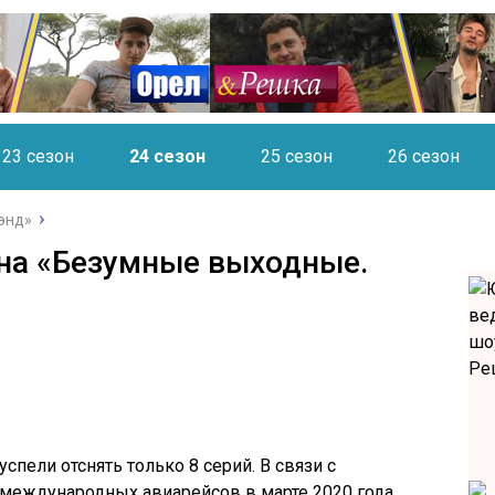
23 сезон
24 сезон
25 сезон
26 сезон
энд»
на «Безумные выходные.
пели отснять только 8 серий. В связи с
международных авиарейсов в марте 2020 года,