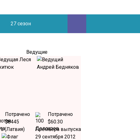
27 сезон
Ведущие
Потрачено
Потрачено
$8445
$60.30
а (Латвия)
Премьера выпуска
29 сентября 2012