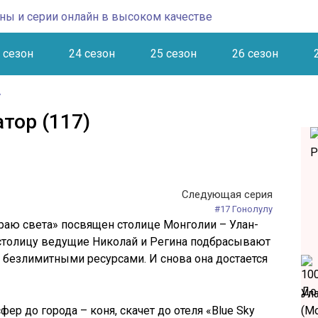
 сезон
24 сезон
25 сезон
26 сезон
тор (117)
Следующая серия
#17 Гонолулу
раю света» посвящен столице Монголии – Улан-
 столицу ведущие Николай и Регина подбрасывают
с безлимитными ресурсами. И снова она достается
Ул
р до города – коня, скачет до отеля «Blue Sky
(М