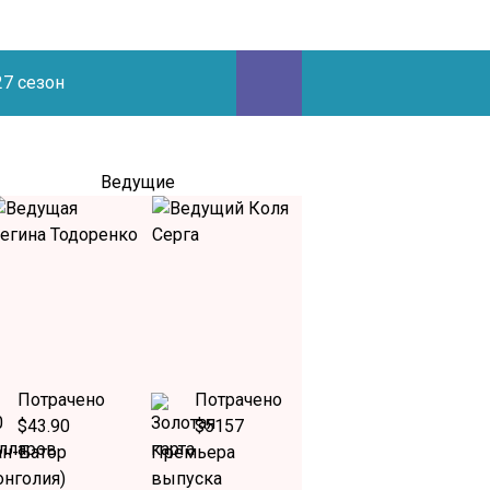
27 сезон
Ведущие
Потрачено
Потрачено
$43.90
$5157
ан-Батор
Премьера
онголия)
выпуска