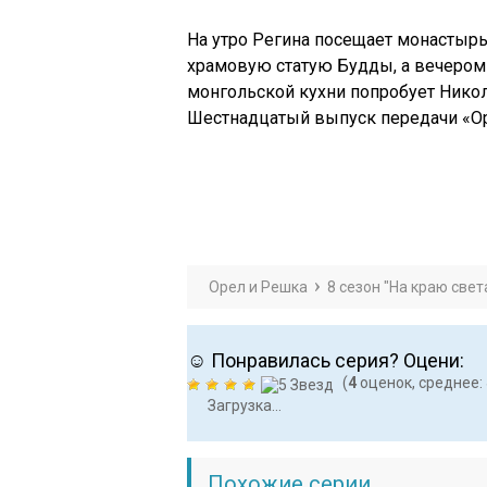
На утро Регина посещает монастырь
храмовую статую Будды, а вечером
монгольской кухни попробует Никол
Шестнадцатый выпуск передачи «Ор
Орел и Решка
8 сезон "На краю свет
☺ Понравилась серия? Оцени:
(
4
оценок, среднее:
Загрузка...
Похожие серии