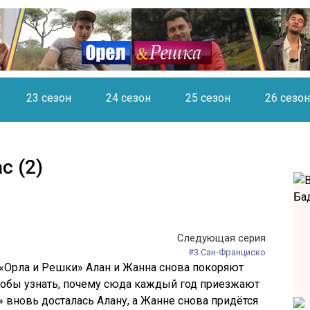
23 сезон
24 сезон
25 сезон
26 сезон
с (2)
Следующая серия
#3 Сан-Франциско
 «Орла и Решки» Алан и Жанна снова покоряют
чтобы узнать, почему сюда каждый год приезжают
» вновь досталась Алану, а Жанне снова придётся