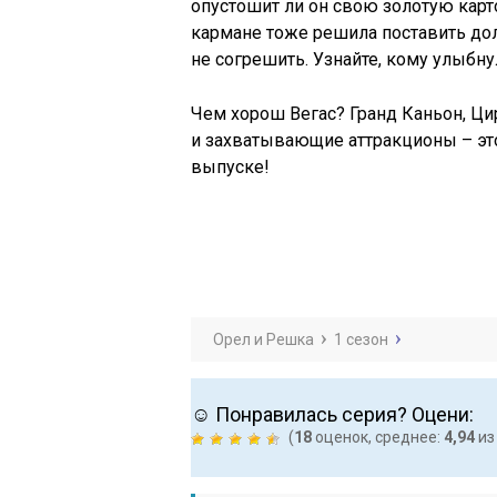
опустошит ли он свою золотую карто
кармане тоже решила поставить долл
не согрешить. Узнайте, кому улыбну
Чем хорош Вегас? Гранд Каньон, Ци
и захватывающие аттракционы – это 
выпуске!
Орел и Решка
1 сезон
☺ Понравилась серия? Оцени:
(
18
оценок, среднее:
4,94
из