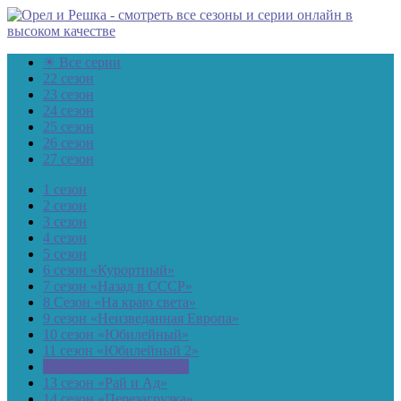
☀ Все серии
22 сезон
23 сезон
24 сезон
25 сезон
26 сезон
27 сезон
1 сезон
2 сезон
3 сезон
4 сезон
5 сезон
6 сезон «Курортный»
7 сезон «Назад в СССР»
8 Сезон «На краю света»
9 сезон «Неизведанная Европа»
10 сезон «Юбилейный»
11 сезон «Юбилейный 2»
12 сезон «Кругосветка»
13 сезон «Рай и Ад»
14 сезон «Перезагрузка»