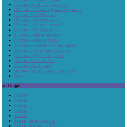
15 сезон «Рай и Ад, часть 2»
16 Сезон «Перезагрузка, Америка»
17 сезон «По Морям»
18 сезон «По Морям 2»
19 сезон «Перезагрузка 3»
20 сезон «По Морям 3»
21 сезон «Мегаполисы»
22 сезон «Чудеса света»
23 сезон «Ивлеева VS Бедняков»
24 сезон «Безумный уик-энд»
25 сезон «Девчачий сезон»
26 сезон СП «10 лет»
27 сезон «Земляне»
Звезды (специальные выпуски)
Другое
add-toggle
1 сезон
2 сезон
3 сезон
4 сезон
5 сезон
6 сезон «Курортный»
7 сезон «Назад в СССР»