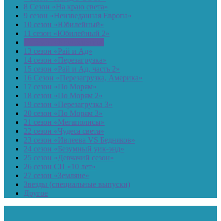
8 Сезон «На краю света»
9 сезон «Неизведанная Европа»
10 сезон «Юбилейный»
11 сезон «Юбилейный 2»
12 сезон «Кругосветка»
13 сезон «Рай и Ад»
14 сезон «Перезагрузка»
15 сезон «Рай и Ад, часть 2»
16 Сезон «Перезагрузка, Америка»
17 сезон «По Морям»
18 сезон «По Морям 2»
19 сезон «Перезагрузка 3»
20 сезон «По Морям 3»
21 сезон «Мегаполисы»
22 сезон «Чудеса света»
23 сезон «Ивлеева VS Бедняков»
24 сезон «Безумный уик-энд»
25 сезон «Девчачий сезон»
26 сезон СП «10 лет»
27 сезон «Земляне»
Звезды (специальные выпуски)
Другое