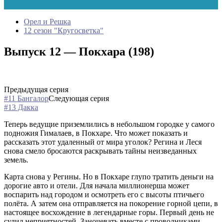
Орел и Решка
12 сезон "Кругосветка"
Выпуск 12 — Покхара (198)
Предыдущая серия
#11 Бангалор
Следующая серия
#13 Дакка
Теперь ведущие приземлились в небольшом городке у самого
подножия Гималаев, в Покхаре. Что может показать и
рассказать этот удаленный от мира уголок? Регина и Леся
снова смело бросаются раскрывать тайны неизведанных
земель.
Карта снова у Регины. Но в Покхаре глупо тратить деньги на
дорогие авто и отели. Для начала миллионерша может
воспарить над городом и осмотреть его с высоты птичьего
полёта. А затем она отправляется на покорение горной цепи, в
настоящее восхождение в легендарные горы. Первый день не
сулил неприятностей. Заночевать вместе с проводниками