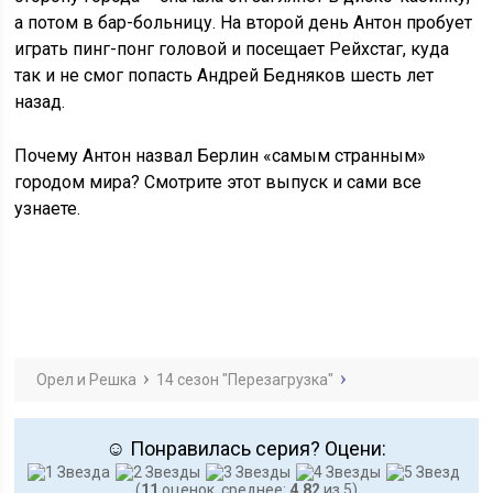
а потом в бар-больницу. На второй день Антон пробует
играть пинг-понг головой и посещает Рейхстаг, куда
так и не смог попасть Андрей Бедняков шесть лет
назад.
Почему Антон назвал Берлин «самым странным»
городом мира? Смотрите этот выпуск и сами все
узнаете.
Орел и Решка
14 сезон "Перезагрузка"
☺ Понравилась серия? Оцени:
(
11
оценок, среднее:
4,82
из 5)