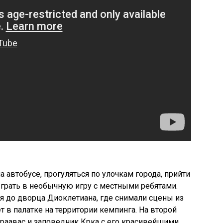
а автобусе, прогуляться по улочкам города, прийти
грать в необычную игру с местными ребятами.
ся до дворца Диоклетиана, где снимали сцены из
ет в палатке на территории кемпинга. На второй
раавас и заповедник Крка с его красивейшими