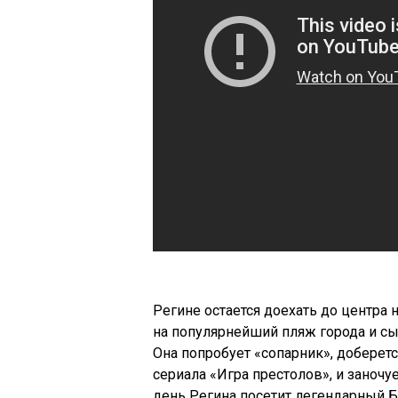
Регине остается доехать до центра н
на популярнейший пляж города и сы
Она попробует «сопарник», доберет
сериала «Игра престолов», и заночу
день Регина посетит легендарный Б