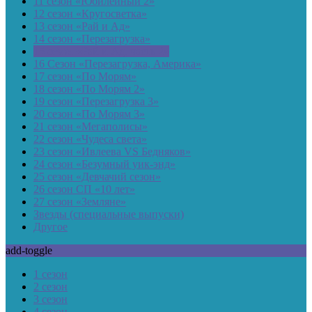
11 сезон «Юбилейный 2»
12 сезон «Кругосветка»
13 сезон «Рай и Ад»
14 сезон «Перезагрузка»
15 сезон «Рай и Ад, часть 2»
16 Сезон «Перезагрузка, Америка»
17 сезон «По Морям»
18 сезон «По Морям 2»
19 сезон «Перезагрузка 3»
20 сезон «По Морям 3»
21 сезон «Мегаполисы»
22 сезон «Чудеса света»
23 сезон «Ивлеева VS Бедняков»
24 сезон «Безумный уик-энд»
25 сезон «Девчачий сезон»
26 сезон СП «10 лет»
27 сезон «Земляне»
Звезды (специальные выпуски)
Другое
add-toggle
1 сезон
2 сезон
3 сезон
4 сезон