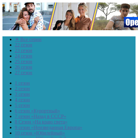
☀ Все серии
22 сезон
23 сезон
24 сезон
25 сезон
26 сезон
27 сезон
1 сезон
2 сезон
3 сезон
4 сезон
5 сезон
6 сезон «Курортный»
7 сезон «Назад в СССР»
8 Сезон «На краю света»
9 сезон «Неизведанная Европа»
10 сезон «Юбилейный»