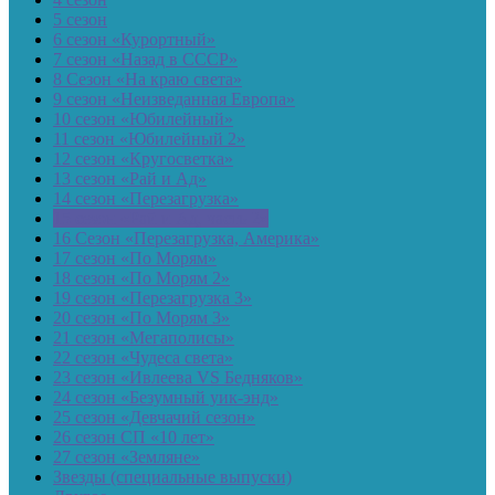
5 сезон
6 сезон «Курортный»
7 сезон «Назад в СССР»
8 Сезон «На краю света»
9 сезон «Неизведанная Европа»
10 сезон «Юбилейный»
11 сезон «Юбилейный 2»
12 сезон «Кругосветка»
13 сезон «Рай и Ад»
14 сезон «Перезагрузка»
15 сезон «Рай и Ад, часть 2»
16 Сезон «Перезагрузка, Америка»
17 сезон «По Морям»
18 сезон «По Морям 2»
19 сезон «Перезагрузка 3»
20 сезон «По Морям 3»
21 сезон «Мегаполисы»
22 сезон «Чудеса света»
23 сезон «Ивлеева VS Бедняков»
24 сезон «Безумный уик-энд»
25 сезон «Девчачий сезон»
26 сезон СП «10 лет»
27 сезон «Земляне»
Звезды (специальные выпуски)