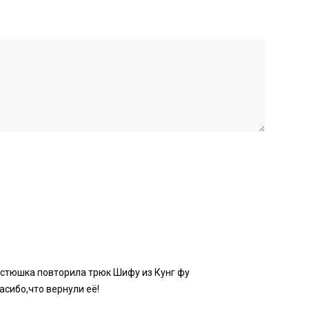
астюшка повторила трюк Шифу из Кунг фу
сибо,что вернули её!