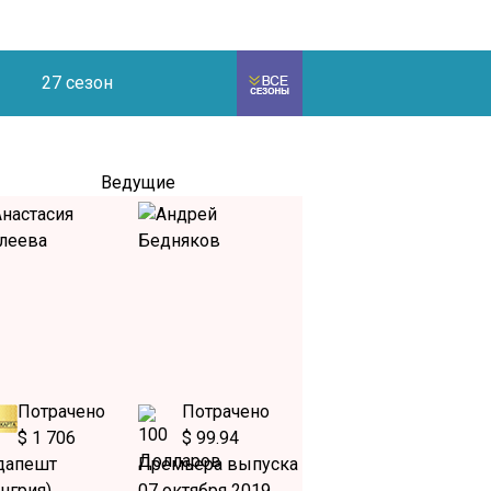
27 сезон
Ведущие
Потрачено
Потрачено
$ 1 706
$ 99.94
дапешт
Премьера выпуска
нгрия)
07 октября 2019