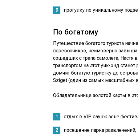
прогулку по уникальному подзе
По богатому
Путешествие богатого туриста начне
перевозчиков, неимоверно завышаю
сошедших с трапа самолета, Настя 
транспортом на этот уик-энд стане
домчит богатую туристку до остров
Sziget (один из самых масштабных в
Обладательнице золотой карты в это
отдых в VIP лаунж зоне фестив
посещение парка развлечений;