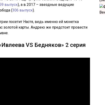
59 выпуск
), а в 2017 – звездные ведущие
обода (
306 выпуск
).
нгрии посетит Настя, ведь именно ей монетка
ас золотой карты. Андрею же предстоит провести
мане.
 «Ивлеева VS Бедняков» 2 серия