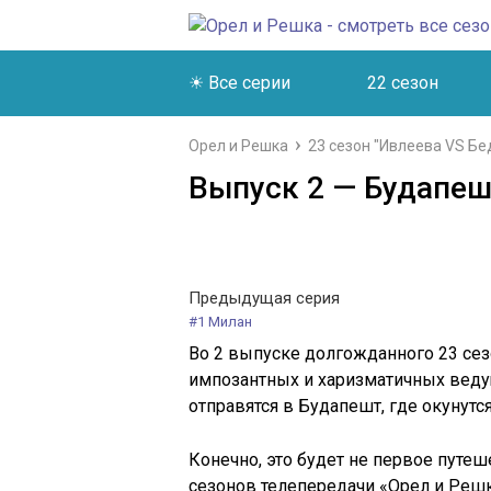
☀ Все серии
22 сезон
Орел и Решка
23 сезон "Ивлеева VS Бе
Выпуск 2 — Будапеш
Предыдущая серия
#1 Милан
Во 2 выпуске долгожданного 23 се
импозантных и харизматичных веду
отправятся в Будапешт, где окунут
Конечно, это будет не первое путеш
сезонов телепередачи «Орел и Решк