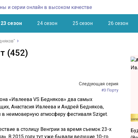
23 сезон
24 сезон
25 сезон
26 сезон
дняков"
т (452)
Следующая серия
#3 Порту
зона «Ивлеева VS Бедняков» два самых
щих, Анастасия Ивлеева и Андрей Бедняков,
ся в неимоверную атмосферу фестиваля Sziget.
ествие в столицу Венгрии за время съемок 23-х
Бу
а». В 2015 году тут уже бывали ведущие 10-го
(Ве