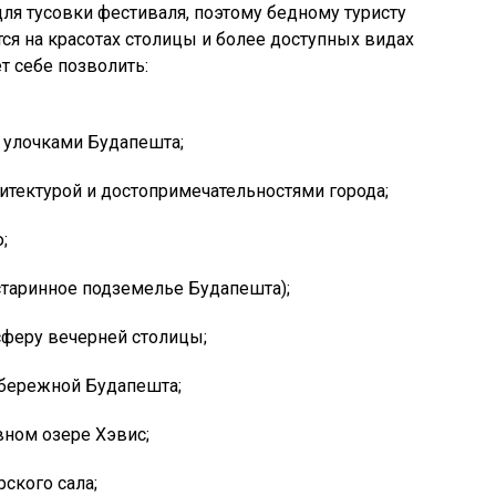
я тусовки фестиваля, поэтому бедному туристу
ится на красотах столицы и более доступных видах
т себе позволить:
улочками Будапешта;
итектурой и достопримечательностями города;
;
старинное подземелье Будапешта);
сферу вечерней столицы;
абережной Будапешта;
вном озере Хэвис;
ского сала;