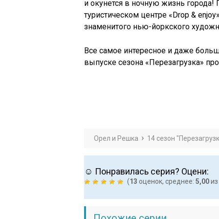
и окунется в ночную жизнь города! 
туристическом центре «Drop & enjo
знаменитого нью-йоркского художни
Все самое интересное и даже больш
выпуске сезона «Перезагрузка» пр
Орел и Решка
14 сезон "Перезагрузк
☺ Понравилась серия? Оцени:
(
13
оценок, среднее:
5,00
из
Похожие серии