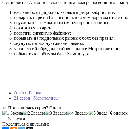
Остановится Антон в эксклюзивном номере роскошного Гранд О
насладиться природой, катаясь в ретро кабриолете;
подарить паре из Гаваны ночь в самом дорогом отеле сто
поужинать в самом дорогом ресторане столицы;
покататься в карете;
посетить сигарную фабрику;
побывать на подпольных рыбных боях без правил;
окунуться в ночную жизнь Гаваны;
магический обряд на любовь в парке Метрополитано;
побывать в любимом баре Хемингуэя.
Орел и Решка
21 сезон "Мегаполисы"
☺ Понравилась серия? Оцени:
(
6
оценок,
Загрузка...
Поделиться с друзьями: