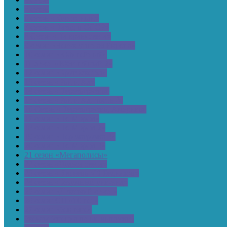
5 сезон
6 сезон «Курортный»
7 сезон «Назад в СССР»
8 Сезон «На краю света»
9 сезон «Неизведанная Европа»
10 сезон «Юбилейный»
11 сезон «Юбилейный 2»
12 сезон «Кругосветка»
13 сезон «Рай и Ад»
14 сезон «Перезагрузка»
15 сезон «Рай и Ад, часть 2»
16 Сезон «Перезагрузка, Америка»
17 сезон «По Морям»
18 сезон «По Морям 2»
19 сезон «Перезагрузка 3»
20 сезон «По Морям 3»
21 сезон «Мегаполисы»
22 сезон «Чудеса света»
23 сезон «Ивлеева VS Бедняков»
24 сезон «Безумный уик-энд»
25 сезон «Девчачий сезон»
26 сезон СП «10 лет»
27 сезон «Земляне»
Звезды (специальные выпуски)