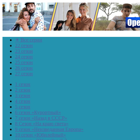
☀ Все серии
22 сезон
23 сезон
24 сезон
25 сезон
26 сезон
27 сезон
1 сезон
2 сезон
3 сезон
4 сезон
5 сезон
6 сезон «Курортный»
7 сезон «Назад в СССР»
8 Сезон «На краю света»
9 сезон «Неизведанная Европа»
10 сезон «Юбилейный»