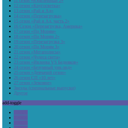
11 сезон «Юбилейный 2»
12 сезон «Кругосветка»
13 сезон «Рай и Ад»
14 сезон «Перезагрузка»
15 сезон «Рай и Ад, часть 2»
16 Сезон «Перезагрузка, Америка»
17 сезон «По Морям»
18 сезон «По Морям 2»
19 сезон «Перезагрузка 3»
20 сезон «По Морям 3»
21 сезон «Мегаполисы»
22 сезон «Чудеса света»
23 сезон «Ивлеева VS Бедняков»
24 сезон «Безумный уик-энд»
25 сезон «Девчачий сезон»
26 сезон СП «10 лет»
27 сезон «Земляне»
Звезды (специальные выпуски)
Другое
add-toggle
1 сезон
2 сезон
3 сезон
4 сезон