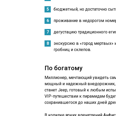
бюджетный, но достаточно сыт
проживание в недорогом номер
дегустацию традиционного егип
экскурсию в «город мертвых» 
гробниц и склепов.
По богатому
Миллионер, мечтающий увидеть сам
мощный и надежный внедорожник, 
станет Jeep, готовый к любым испы
VIP-путешествии к пирамидам будет
сохранившегося до наших дней древ
В копилке ярких впечатлений Анфис