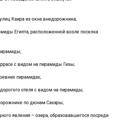
улиц Каира из окна внедорожника;
миды Египта, расположенной возле поселка
пирамиды;
еррасе с видом на пирамиды Гизы;
ревних пирамидах;
дорогого отеля с видом на пирамиды;
дорожнике по дюнам Сахары;
дного явления – озера, образовавшегося посреди