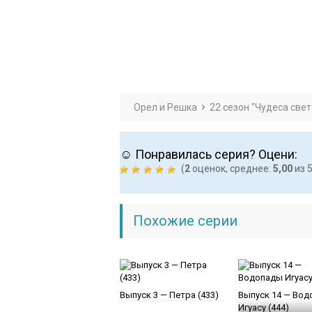
Орел и Решка
22 сезон "Чудеса свет
☺ Понравилась серия? Оцени:
(
2
оценок, среднее:
5,00
из 5
Похожие серии
Выпуск 3 — Петра (433)
Выпуск 14 — Во
Игуасу (444)