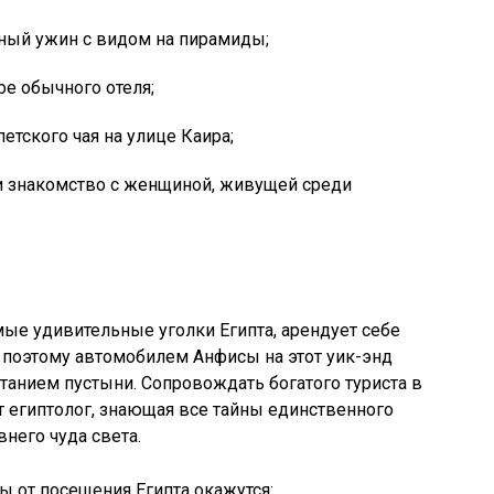
ный ужин с видом на пирамиды;
е обычного отеля;
етского чая на улице Каира;
и знакомство с женщиной, живущей среди
ые удивительные уголки Египта, арендует себе
поэтому автомобилем Анфисы на этот уик-энд
танием пустыни. Сопровождать богатого туриста в
 египтолог, знающая все тайны единственного
него чуда света.
ы от посещения Египта окажутся: