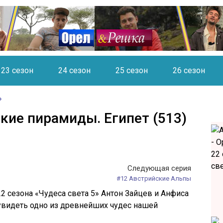
23 сезон
24 сезон
25 сезон
26 сезон
кие пирамиды. Египет (513)
Следующая серия
#12 Австрийские Альпы
22 сезона «Чудеса света 5» Антон Зайцев и Анфиса
 увидеть одно из древнейших чудес нашей