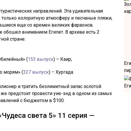
 туристических направлений. Эта удивительная
е только колоритную атмосферу и песчаные пляжи,
вшиеся еще со времен великих фараонов.
е обошел вниманием Египет. В архиве есть 2
ной стране:
Юбилейный» (
153 выпуск
) – Каир;
Ег
пи
По морям» (
327 выпуск
) – Хургада.
иллионер и тратить безлимитный запас золотой
 же предстоит провести уие-энд в одном из самых
равлений с бюджетом в $100.
«Чудеса света 5» 11 серия —